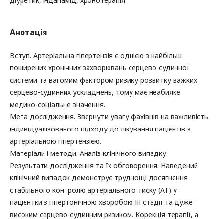
діуретик, індапамід, хронотерапія
Анотація
Вступ. Артеріальна гіпертензія є однією з найбільш
поширених хронічних захворювань серцево-судинної
системи та вагомим фактором ризику розвитку важких
серцево-судинних ускладнень, тому має неабияке
медико-соціальне значення.
Мета дослідження. Звернути увагу фахівців на важливість
індивідуалізованого підходу до лікування пацієнтів з
артеріальною гіпертензією.
Матеріали і методи. Аналіз клінічного випадку.
Результати дослідження та їх обговорення. Наведений
клінічний випадок демонструє труднощі досягнення
стабільного контролю артеріального тиску (АТ) у
пацієнтки з гіпертонічною хворобою ІІІ стадії та дуже
високим серцево-судинним ризиком. Корекція терапії, а