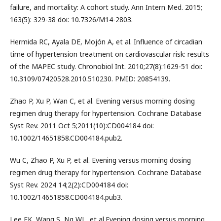
failure, and mortality: A cohort study. Ann Intern Med. 2015;
163(5): 329-38 doi: 10.7326/M14-2803.
Hermida RC, Ayala DE, Mojón A, et al. Influence of circadian
time of hypertension treatment on cardiovascular risk: results
of the MAPEC study. Chronobiol Int. 2010;27(8):1629-51 doi:
10.3109/07420528.2010.510230. PMID: 20854139.
Zhao P, Xu P, Wan C, et al. Evening versus morning dosing
regimen drug therapy for hypertension. Cochrane Database
Syst Rev. 2011 Oct 5;2011(10):CD004184 doi:
10.1002/14651858.CD004184.pub2.
Wu C, Zhao P, Xu P, et al. Evening versus morning dosing
regimen drug therapy for hypertension. Cochrane Database
Syst Rev. 2024 14;2(2):CD004184 doi:
10.1002/14651858.CD004184.pub3.
Lee EK, Wang S, Ng WL, et al.Evening dosing versus morning