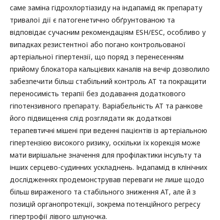
саме заміна гідрохлортіазиду на індапамід як препарату
тривалої дії є патогенетично обґрунтованою та
відповідає сучасним рекомендаціям ESH/ESC, особливо у
випадках резистентної або погано контрольованої
артеріальної гіпертензії, що поряд з перенесенням
прийому блокатора кальцієвих каналів на вечір дозволило
забезпечити більш стабільний контроль АТ та покращити
переносимість терапії без додавання додаткового
гіпотензивного препарату. Варіабельність АТ та ранкове
його підвищення слід розглядати як додаткові
терапевтичні мішені при веденні пацієнтів із артеріальною
гіпертензією високого ризику, оскільки їх корекція може
мати вирішальне значення для профілактики інсульту та
інших серцево-судинних ускладнень. Індапамід в клінічних
дослідженнях продемонстрував переваги не лише щодо
більш вираженого та стабільного зниження АТ, але й з
позицій органопротекції, зокрема потенційного регресу
гіпертрофії лівого шлуночка.