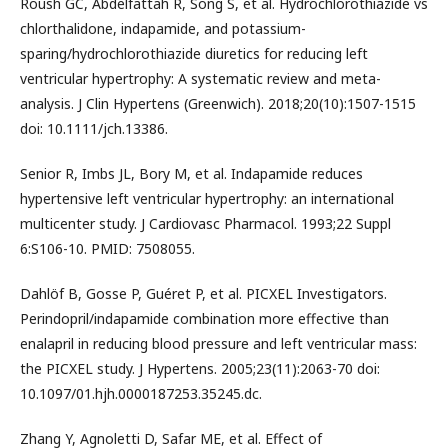
Roush GC, Abdelfattah R, Song S, et al. Hydrochlorothiazide vs
chlorthalidone, indapamide, and potassium-
sparing/hydrochlorothiazide diuretics for reducing left
ventricular hypertrophy: A systematic review and meta-
analysis. J Clin Hypertens (Greenwich). 2018;20(10):1507-1515
doi: 10.1111/jch.13386.
Senior R, Imbs JL, Bory M, et al. Indapamide reduces
hypertensive left ventricular hypertrophy: an international
multicenter study. J Cardiovasc Pharmacol. 1993;22 Suppl
6:S106-10. PMID: 7508055.
Dahlöf B, Gosse P, Guéret P, et al. PICXEL Investigators.
Perindopril/indapamide combination more effective than
enalapril in reducing blood pressure and left ventricular mass:
the PICXEL study. J Hypertens. 2005;23(11):2063-70 doi:
10.1097/01.hjh.0000187253.35245.dc.
Zhang Y, Agnoletti D, Safar ME, et al. Effect of