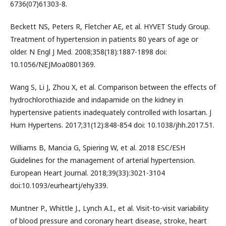
6736(07)61303-8.
Beckett NS, Peters R, Fletcher AE, et al. HYVET Study Group.
Treatment of hypertension in patients 80 years of age or
older. N Engl J Med. 2008;358(18):1887-1898 doi:
10.1056/NEJMoa0801369.
Wang S, Li J, Zhou X, et al. Comparison between the effects of
hydrochlorothiazide and indapamide on the kidney in
hypertensive patients inadequately controlled with losartan. J
Hum Hypertens. 2017;31(12):848-854 doi: 10.1038/jhh.2017.51.
Williams B, Mancia G, Spiering W, et al. 2018 ESC/ESH
Guidelines for the management of arterial hypertension.
European Heart Journal. 2018;39(33):3021-3104
doi:10.1093/eurheartj/ehy339.
Muntner P., Whittle J., Lynch A.I., et al. Visit-to-visit variability
of blood pressure and coronary heart disease, stroke, heart