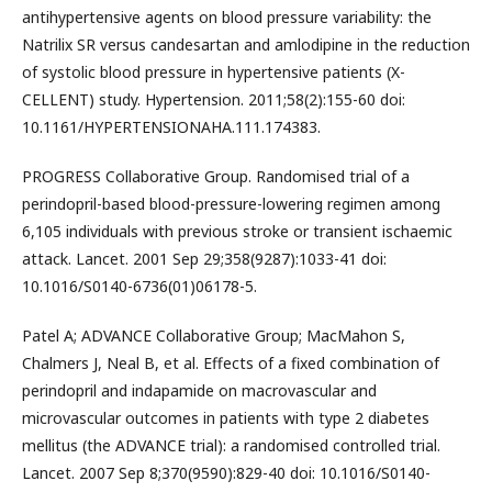
antihypertensive agents on blood pressure variability: the
Natrilix SR versus candesartan and amlodipine in the reduction
of systolic blood pressure in hypertensive patients (X-
CELLENT) study. Hypertension. 2011;58(2):155-60 doi:
10.1161/HYPERTENSIONAHA.111.174383.
PROGRESS Collaborative Group. Randomised trial of a
perindopril-based blood-pressure-lowering regimen among
6,105 individuals with previous stroke or transient ischaemic
attack. Lancet. 2001 Sep 29;358(9287):1033-41 doi:
10.1016/S0140-6736(01)06178-5.
Patel A; ADVANCE Collaborative Group; MacMahon S,
Chalmers J, Neal B, et al. Effects of a fixed combination of
perindopril and indapamide on macrovascular and
microvascular outcomes in patients with type 2 diabetes
mellitus (the ADVANCE trial): a randomised controlled trial.
Lancet. 2007 Sep 8;370(9590):829-40 doi: 10.1016/S0140-