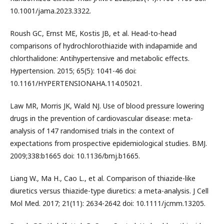
10.1001/jama.2023.3322.
Roush GC, Ernst ME, Kostis JB, et al. Head-to-head
comparisons of hydrochlorothiazide with indapamide and
chlorthalidone: Antihypertensive and metabolic effects.
Hypertension. 2015; 65(5): 1041-46 doi:
10.1161/HYPERTENSIONAHA.114.05021.
Law MR, Morris JK, Wald NJ. Use of blood pressure lowering
drugs in the prevention of cardiovascular disease: meta-
analysis of 147 randomised trials in the context of
expectations from prospective epidemiological studies. BMJ.
2009;338:b1665 doi: 10.1136/bmj.b1665.
Liang W., Ma H., Cao L., et al. Comparison of thiazide-like
diuretics versus thiazide-type diuretics: a meta-analysis. J Cell
Mol Med. 2017; 21(11): 2634-2642 doi: 10.1111/jcmm.13205.