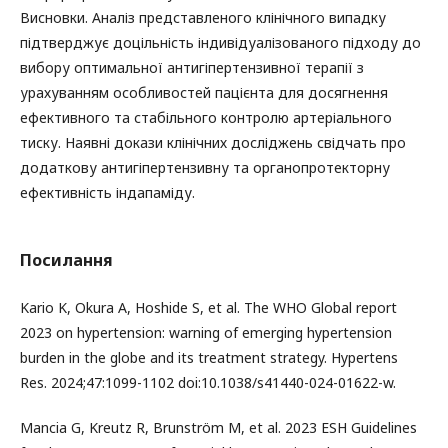
Висновки. Аналіз представленого клінічного випадку
підтверджує доцільність індивідуалізованого підходу до
вибору оптимальної антигіпертензивної терапії з
урахуванням особливостей пацієнта для досягнення
ефективного та стабільного контролю артеріального
тиску. Наявні докази клінічних досліджень свідчать про
додаткову антигіпертензивну та органопротекторну
ефективність індапаміду.
Посилання
Kario K, Okura A, Hoshide S, et al. The WHO Global report
2023 on hypertension: warning of emerging hypertension
burden in the globe and its treatment strategy. Hypertens
Res. 2024;47:1099-1102 doi:10.1038/s41440-024-01622-w.
Mancia G, Kreutz R, Brunström M, et al. 2023 ESH Guidelines