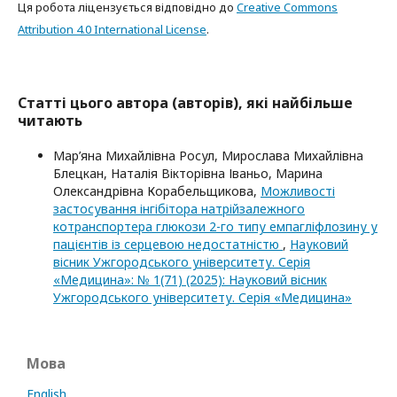
Ця робота ліцензується відповідно до
Creative Commons
Attribution 4.0 International License
.
Статті цього автора (авторів), які найбільше
читають
Мар’яна Михайлівна Росул, Мирослава Михайлівна
Блецкан, Наталія Вікторівна Іваньо, Марина
Олександрівна Корабельщикова,
Можливості
застосування інгібітора натрійзалежного
котранспортера глюкози 2-го типу емпагліфлозину у
пацієнтів із серцевою недостатністю
,
Науковий
вісник Ужгородського університету. Серія
«Медицина»: № 1(71) (2025): Науковий вісник
Ужгородського університету. Серія «Медицина»
Мова
English