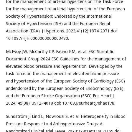
for the management of arterial hypertension The Task Force
for the management of arterial hypertension of the European
Society of Hypertension: Endorsed by the International
Society of Hypertension (ISH) and the European Renal
Association (ERA). J Hypertens. 2023;41(12):1874-2071 doi:
10.1097/HJH.0000000000003480.
McEvoy JW, McCarthy CP, Bruno RM, et al. ESC Scientific
Document Group 2024 ESC Guidelines for the management of
elevated blood pressure and hypertension: Developed by the
task force on the management of elevated blood pressure
and hypertension of the European Society of Cardiology (ESC)
andendorsed by the European Society of Endocrinology (ESE)
and the European Stroke Organisation (ESO) Eur. Heart J.
2024, 45(38): 3912–4018 doi: 10.1093/eurheartj/ehae178.
Sundström J, Lind L, Nowrouzi S, et al. Heterogeneity in Blood
Pressure Response to 4 Antihypertensive Drugs: A
Randomized Clinical Trial. JAMA. 2023;329(14):1160-1169 doi: