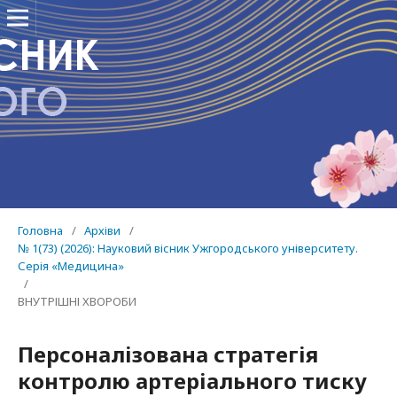
Головна
/
Архіви
/
№ 1(73) (2026): Науковий вісник Ужгородського університету.
Серія «Медицина»
/
ВНУТРІШНІ ХВОРОБИ
Персоналізована стратегія
контролю артеріального тиску