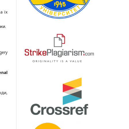
а їх
ки.
gery
enal
оди,