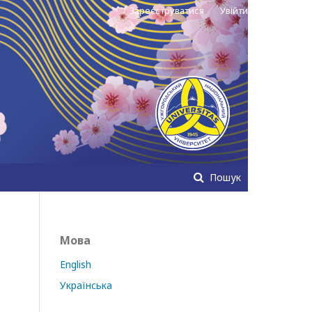
Зареєструватися
Увійти
Пошук
Мова
English
Українська