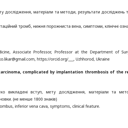
ту дослідження, матеріали та методи, результати досліджень т
таційний тромб, нижня порожниста вена, симптоми, клінічні озна
cine, Associate Professor, Professor at the Department of Sur
o.likar@gmail.com, https://orcid.org/___, Uzhhorod, Ukraine
 carcinoma, complicated by implantation thrombosis of the r
тко викладені вступ, мету дослідження, матеріали та мет
сновки.
(не менше 1800 знаків)
rombus, inferior vena cava, symptoms, clinical feature.