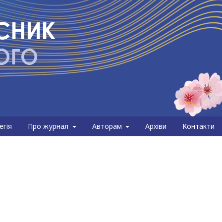
егія
Про журнал
Авторам
Архіви
Контакти