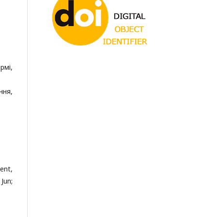
рмі,
ння,
ent,
Jun;