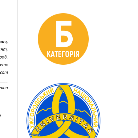
вич,
ент,
роб,
тет»
.com
_____
аїна
м