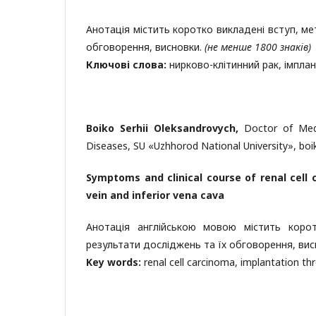
Анотація містить коротко викладені вступ, ме
обговорення, висновки.
(не менше 1800 знаків)
Ключові слова:
нирково-клітинний рак, імплан
Boiko Serhii Oleksandrovych,
Doctor of Medi
Diseases, SU «Uzhhorod National University», boik
Symptoms and clinical course of renal cell
vein and inferior vena cava
Анотація англійською мовою містить коро
результати досліджень та їх обговорення, ви
Key words:
renal cell carcinoma, implantation th