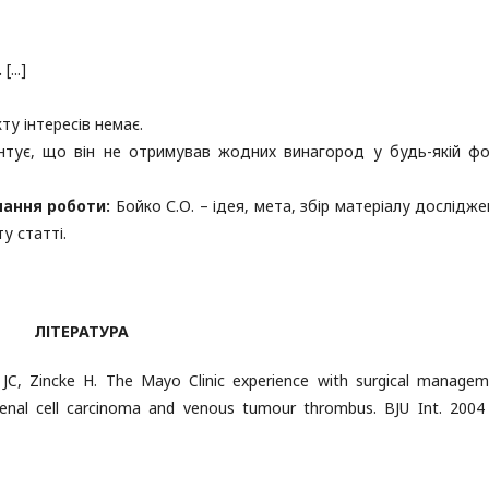
.
[...]
ту інтересів немає.
тує, що він не отримував жодних винагород у будь-якій фо
нання роботи:
Бойко С.О. – ідея, мета, збір матеріалу дослідже
у статті.
ЛІТЕРАТУРА
 JC, Zincke H. The Mayo Clinic experience with surgical managem
enal cell carcinoma and venous tumour thrombus. BJU Int. 2004 