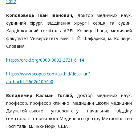
2022
Кополовець Іван Іванович,
доктор медичних наук,
судинний хірург, відділення хірургії серця та судин,
Кардіологічний госпіталь AGEL Кошице-Шаца, медичний
факультет Університету імені П. Й. Шафарика, м. Кошице,
Cловакія
https://orcid.org/0000-0002-2721-6114
https://www.scopus.com/authid/detail.uri?
authorId=56626109400
Володимир Калман Готліб,
доктор медичних наук,
професор, професор клінічної медицини школи медицини
Даунстейтського університету, начальник відділу
гематології та онкології Медичного центру Метрополітен
Госпіталь, м. Нью-Йорк, США