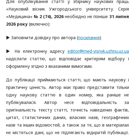
Для опублікування статті у збірнику наукових праць
«Науковий вісник Ужгородського університету. Серія
«Медицина»
№ 2 (74), 2026
необхідно не пізніше
31 липня
2026 року
(включно):
▶ Заповнити довідку про автора (
посилання
)
▶ На електронну адресу
editor@med-visnyk.uzhnu.uz.ua
надіслати статтю, що відповідає критеріям відбору і
оформлену згідно з вказаними вимогами.
До публікації приймаються статті, що мають наукову і
практичну цінність. Автор має право представити тільки
одну наукову статтю в один номер, яка раніше не
публікувалася. Автор несе відповідальність за
оригінальність тексту статті, точність наведених фактів,
цитат, статистичних даних, власних назв, географічних
назв та інших відомостей, а також за те, що в матеріалах
не містяться дані, що не підлягають відкритій публікації.