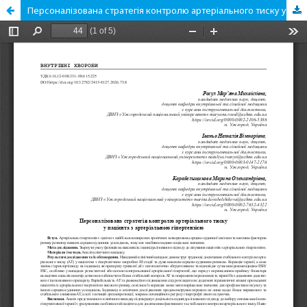
Персоналізована стратегія контролю артеріального тиску у пацієнта з артеріальною гіпертензією