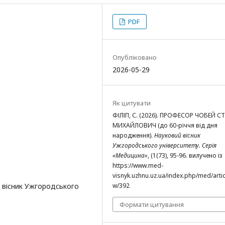
PDF
Опубліковано
2026-05-29
Як цитувати
ФІЛІП, С. (2026). ПРОФЕСОР ЧОБЕЙ С
МИХАЙЛОВИЧ (до 60-річчя від дня
народження).
Науковий вісник
Ужгородського університету. Серія
«Медицина»
, (1(73), 95-96. вилучено із
https://www.med-
visnyk.uzhnu.uz.ua/index.php/med/artic
й вісник Ужгородського
w/392
Формати цитування