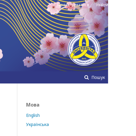
Зареєструватися
Увійти
Пошук
Мова
English
Українська