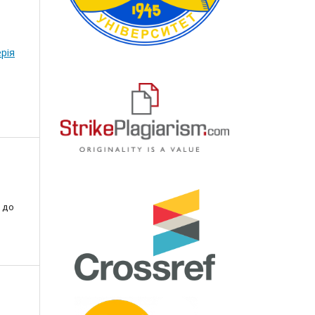
рія
 до