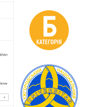
ТЕПАН
le/vie