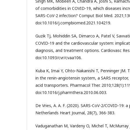
Singh MK, Mobeen A, Chandra A, Joshi S, Ramacha
of comorbidities in COVID-19, which diseases incre
SARS-CoV-2 infection? Comput Biol Med. 2021;13
doi:10.1016/j.compbiomed.2021.104219.
Guzik TJ, Mohiddin SA, Dimarco A, Patel V, Savvati
COVID-19 and the cardiovascular system: implicat
diagnosis, and treatment options. Cardiovasc Res
doi:10.1093/cvr/cvaa106.
Kuba K, Imai Y, Ohto-Nakanishi T, Penninger JM. T
in the renin-angiotensin system, a SARS receptor,
acid transporters. Pharmacol Ther. 2010;128(1):11
doi:10.1016/j.pharmthera.2010.06.003.
De Vries, A. A. F. (2020). SARS-CoV-2/COVID-19: a p
Netherlands Heart Journal, 28(7), 366-383.
Vaduganathan M, Vardeny O, Michel T, McMurray JJV