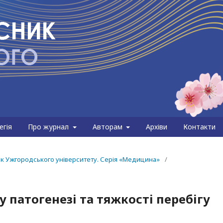
егія
Про журнал
Авторам
Архіви
Контакти
сник Ужгородського університету. Серія «Медицина»
/
у патогенезі та тяжкості перебігу