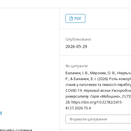
PDF
Опубліковано
2026-05-29
Як цитувати
Баланюк, І. В., Мироник, О. В., Нікульча
Р., & Баланюк, Б. І. (2026). Роль комо
станів у патогенезі та тяжкості перебіг
COVID-19.
Науковий вісник Ужгородсь
університету. Серія «Медицина»
, (1(73
28. https://doi.org/10.32782/2415-
8127.2026.73.4
4
Формати цитування
серцево-судинна