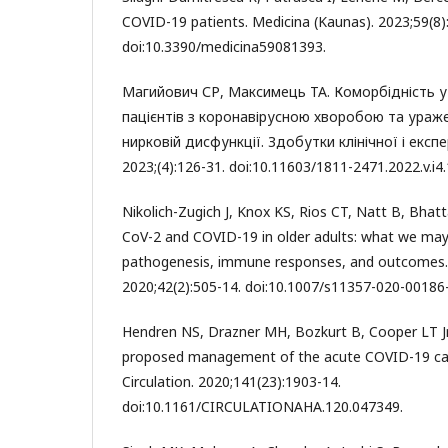
COVID-19 patients. Medicina (Kaunas). 2023;59(8)
doi:10.3390/medicina59081393.
Магийович СР, Максимець ТА. Коморбідність у 
пацієнтів з коронавірусною хворобою та ураж
нирковій дисфункції. Здобутки клінічної і екс
2023;(4):126-31. doi:10.11603/1811-2471.2022.v.i4
Nikolich-Zugich J, Knox KS, Rios CT, Natt B, Bhatt
CoV-2 and COVID-19 in older adults: what we may
pathogenesis, immune responses, and outcomes.
2020;42(2):505-14. doi:10.1007/s11357-020-00186-
Hendren NS, Drazner MH, Bozkurt B, Cooper LT Jr
proposed management of the acute COVID-19 car
Circulation. 2020;141(23):1903-14.
doi:10.1161/CIRCULATIONAHA.120.047349.