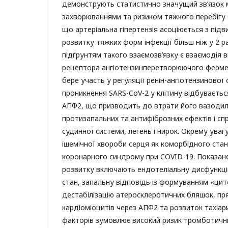
демонструють статистично значущий зв’язок 
захворюваннями та ризиком тяжкого перебігу 
що артеріальна гіпертензія асоціюється з під
розвитку тяжких форм інфекції більш ніж у 2 
підґрунтям такого взаємозв’язку є взаємодія ві
рецептора ангіотензинперетворюючого фермен
бере участь у регуляції ренін-ангіотензинової 
проникнення SARS-CoV-2 у клітину відбуваєтьс
АПФ2, що призводить до втрати його вазоди
протизапальних та антифіброзних ефектів і с
судинної системи, легень і нирок. Окрему уваг
ішемічної хвороби серця як коморбідного ста
коронарного синдрому при COVID-19. Показано
розвитку включають ендотеліальну дисфункцію
стан, запальну відповідь із формуванням «ци
дестабілізацію атеросклеротичних бляшок, пря
кардіоміоцитів через АПФ2 та розвиток тахіари
факторів зумовлює високий ризик тромботични