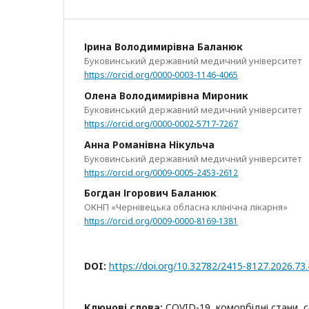
Ірина Володимирівна Баланюк
Буковинський державний медичний університет
https://orcid.org/0000-0003-1146-4065
Олена Володимирівна Мироник
Буковинський державний медичний університет
https://orcid.org/0000-0002-5717-7267
Анна Романівна Нікульча
Буковинський державний медичний університет
https://orcid.org/0009-0005-2453-2612
Богдан Ігорович Баланюк
ОКНП «Чернівецька обласна клінічна лікарня»
https://orcid.org/0009-0000-8169-1381
DOI:
https://doi.org/10.32782/2415-8127.2026.73.
Ключові слова:
COVID-19, коморбідні стани, 