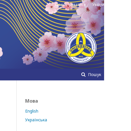
Зареєструватися
Увійти
Пошук
Мова
English
Українська