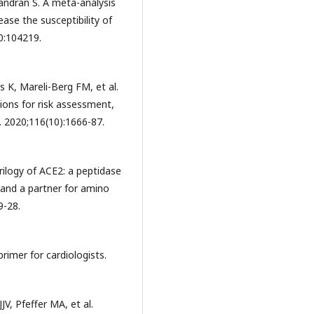
ndran S. A meta-analysis
ase the susceptibility of
0:104219.
s K, Mareli-Berg FM, et al.
ions for risk assessment,
. 2020;116(10):1666-87.
rilogy of ACE2: a peptidase
 and a partner for amino
9-28.
rimer for cardiologists.
, Pfeffer MA, et al.