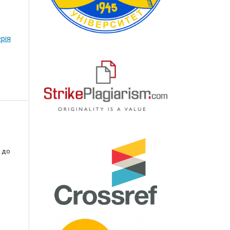
рія
 до