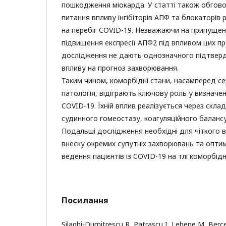
пошкодження міокарда. У статті також обгово
питання впливу інгібіторів АПФ та блокаторів 
на перебіг COVID-19. Незважаючи на припущ
підвищення експресії АПФ2 під впливом цих пре
дослідження не дають однозначного підтверд
впливу на прогноз захворювання.
Таким чином, коморбідні стани, насамперед с
патологія, відіграють ключову роль у визначен
COVID-19. Їхній вплив реалізується через скла
судинного гомеостазу, коагуляційного балансу 
Подальші дослідження необхідні для чіткого 
внеску окремих супутніх захворювань та оптимі
ведення пацієнтів із COVID-19 на тлі коморбідн
Посилання
Silaghi-Dumitrescu R, Patrascu I, Lehene M, Berce