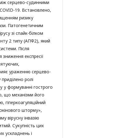
між серцево-судинними
COVID-19. Встановлено,
вищенням ризику
рази. Патогенетичним
русу зі спайк-білком
ту 2 типу (АПФ2), який
системи. Після
я зниження експресії
лятуючих,
прияє ураженню серцево-
у приділено ролі
ну у формуванні гострого
, що механізми його
, гіперкоагуляційний
токінового шторму»,
му вірусну інвазію
тмій. Сукупність цих
х ускладнень і