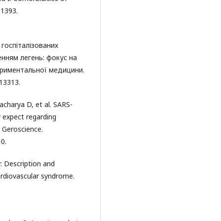
:1393.
госпіталізованих
енням легень: фокус на
периментальної медицини.
.13313.
acharya D, et al. SARS-
 expect regarding
 Geroscience.
0.
. Description and
diovascular syndrome.