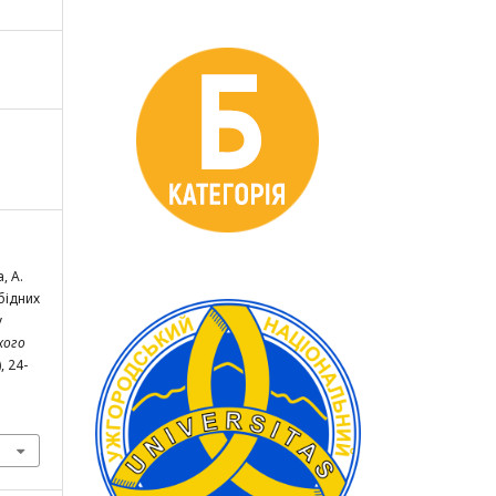
, А.
рбідних
у
кого
), 24-