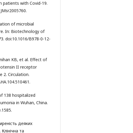
n patients with Covid-19.
NEJMsr2005760.
ation of microbial
e. In: Biotechnology of
73. doi:10.1016/B978-0-12-
nihan KB, et al. Effect of
otensin II receptor
 2. Circulation.
AHA.104.510461.
of 138 hospitalized
eumonia in Wuhan, China.
.1585.
иреність деяких
 Клінічна та