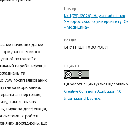
Номер
№ 1(73) (2026): Науковий вісник
Ужгородського університету. Се
«Медицина»
Розділ
часних наукових даних
ВНУТРІШНІ ХВОРОБИ
а формуванні тяжкого
утньої патології є
інічний перебіг інфекції
Ліцензія
ускладнень та
до 75% госпіталізованих
Ця робота ліцензується відповідно
упутнє захворювання.
Creative Commons Attribution 4.0
ріальна гіпертензія,
International License
.
типу; також значну
нь, ниркова дисфункція,
ї системи. У роботі
чизняних досліджень, що