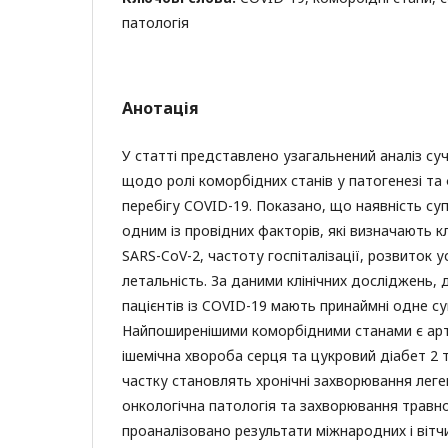
патологія
Анотація
У статті представлено узагальнений аналіз су
щодо ролі коморбідних станів у патогенезі т
перебігу COVID-19. Показано, що наявність суп
одним із провідних факторів, які визначають кл
SARS-CoV-2, частоту госпіталізації, розвиток 
летальність. За даними клінічних досліджень, 
пацієнтів із COVID-19 мають принаймні одне с
Найпоширенішими коморбідними станами є арте
ішемічна хвороба серця та цукровий діабет 2 
частку становлять хронічні захворювання леге
онкологічна патологія та захворювання травно
проаналізовано результати міжнародних і віт