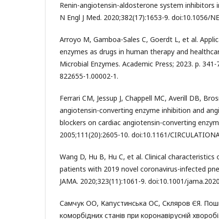
Renin-angiotensin-aldosterone system inhibitors i
N Engl J Med. 2020;382(17):1653-9. doi:10.1056/
Arroyo M, Gamboa-Sales C, Goerdt L, et al. Applic
enzymes as drugs in human therapy and healthcar
Microbial Enzymes. Academic Press; 2023. p. 341-
822655-1.00002-1.
Ferrari CM, Jessup J, Chappell MC, Averill DB, Bros
angiotensin-converting enzyme inhibition and angi
blockers on cardiac angiotensin-converting enzyme
2005;111(20):2605-10. doi:10.1161/CIRCULATION
Wang D, Hu B, Hu C, et al. Clinical characteristics 
patients with 2019 novel coronavirus-infected pn
JAMA. 2020;323(11):1061-9. doi:10.1001/jama.2020
Самчук ОО, Капустинська ОС, Скляров ЄЯ. Пош
коморбідних станів при коронавірусній хворобі.