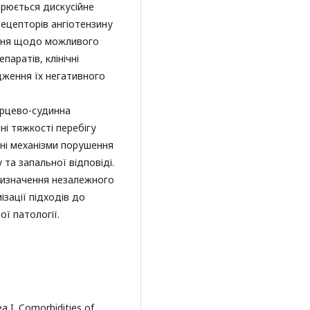
рюється дискусійне
рецепторів ангіотензину
ення щодо можливого
паратів, клінічні
ження їх негативного
ерцево-судинна
ні тяжкості перебігу
дні механізми порушення
та запальної відповіді.
визначення незалежного
зації підходів до
ої патології.
a I. Comorbidities of