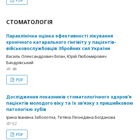
PDF
СТОМАТОЛОГІЯ
Параклінічна оцінка ефективності лікування
хронічного катарального гінгівіту у пацієнтів-
військовослужбовців Збройних сил України
Василь Олександрович Білан, Юрій Любомирович
Бандрівський
41-46
PDF
Дослідження показників стоматологічного здоровʼя
пацієнтів молодого віку та їх звʼязку з пришийковою
патологією зубів
Ірина Іванівна Заболотна, Тетяна Леонідівна Богданова
47-52
PDF