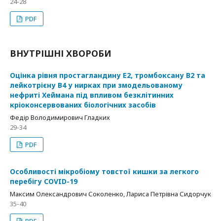
24-28
PDF
ВНУТРІШНІ ХВОРОБИ
Оцінка рівня простагландину Е2, тромбоксану B2 та
лейкотрієну B4 у нирках при змодельованому
нефриті Хеймана під впливом безклітинних
кріоконсервованих біологічних засобів
Федір Володимирович Гладких
29-34
PDF
Особливості мікробіому товстої кишки за легкого
перебігу COVID-19
Максим Олександрович Соколенко, Лариса Петрівна Сидорчук
35-40