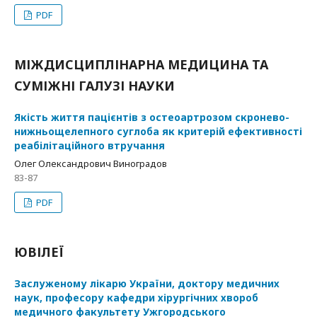
PDF
МІЖДИСЦИПЛІНАРНА МЕДИЦИНА ТА
СУМІЖНІ ГАЛУЗІ НАУКИ
Якість життя пацієнтів з остеоартрозом скронево-
нижньощелепного суглоба як критерій ефективності
реабілітаційного втручання
Олег Олександрович Виноградов
83-87
PDF
ЮВІЛЕЇ
Заслуженому лікарю України, доктору медичних
наук, професору кафедри хірургічних хвороб
медичного факультету Ужгородського