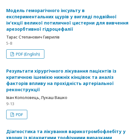
Модель геморагічного інсульту в
експериментальних щурів у вигляді подвійної
ін'єкції великої потиличної цистерни для вивчення
арезорбтивної гідроцефалії
Тарас Степанович Гаврилів
5-8
PDF (English)
Результати хірургічного лікування пацієнтів із
критичною ішемією нижніх кінцівок та аналіз
факторів впливу на прохідність артеріальної
реконструкції
Іван Кополовець, Лукаш Вашко
9-13
PDF
Діагностика та лікування варикотромбофлебіту у
хворих із відкритими трофічними виразками