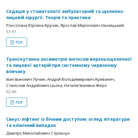
Седація у стоматології амбулаторній та щелепно-
лицевій хірургії. Теорія та практика
Роксолана Юріївна Кручак, Ярослав Миронович Ільницький
53-61
PDF
Транскутанна оксиметрія ангіосом верхньощелепної
та лицевої артерій при системному червоному
вовчаку
Іван Іванович Лучин, Андрій Володимирович Криванич,
Станіслав Андрійович Цьока, Наталія Іванівна Жеро
62-66
PDF
Синус-ліфтинг із бічним доступом: огляд літератури
та клінічний випадок
Дмитро Миколайович Стрільчук