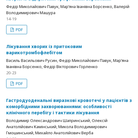
Федір Миколайович Павук, Мар’яна Іванівна Борсенко, Валерій
Володимирович Машура
14-19
PDF
Лікування хворих із притоковим
варикотромбофлебітом
Василь Васильович Русин, Федір Миколайович Павук, Мар’яна
Іванівна Борсенко, Федір Вікторович Горленко
20-23
PDF
Гастродуоденальні виразкові кровотечі у пацієнтів з
коморбідними захворюваннями: особливості
клінічного перебігу і тактики лікування
Володимир Олександрович Шапринський, Олексій
Анатолійович Камінський, Микола Володимирович
Гмошинський, Михайло Анатолійович Верба