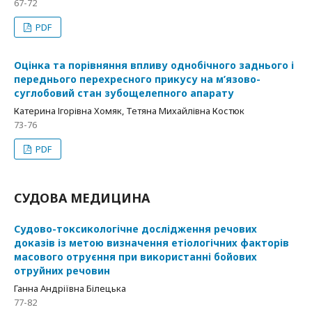
67-72
PDF
Оцінка та порівняння впливу однобічного заднього і
переднього перехресного прикусу на м’язово-
суглобовий стан зубощелепного апарату
Катерина Ігорівна Хомяк, Тетяна Михайлівна Костюк
73-76
PDF
СУДОВА МЕДИЦИНА
Судово-токсикологічне дослідження речових
доказів із метою визначення етіологічних факторів
масового отруєння при використанні бойових
отруйних речовин
Ганна Андріївна Білецька
77-82