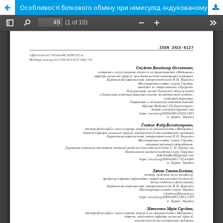
Особливості білкового обміну при німесулід-індукованому ураженні печінки та його відновлення під впливом безклітинних кріоконсервованих біологічних засобів