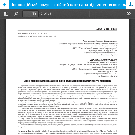
Інноваційний комунікаційний ключ для підвищення комплаєнсу в медицині